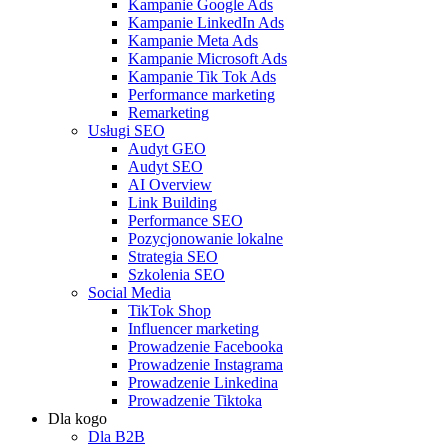
Kampanie Google Ads
Kampanie LinkedIn Ads
Kampanie Meta Ads
Kampanie Microsoft Ads
Kampanie Tik Tok Ads
Performance marketing
Remarketing
Usługi SEO
Audyt GEO
Audyt SEO
AI Overview
Link Building
Performance SEO
Pozycjonowanie lokalne
Strategia SEO
Szkolenia SEO
Social Media
TikTok Shop
Influencer marketing
Prowadzenie Facebooka
Prowadzenie Instagrama
Prowadzenie Linkedina
Prowadzenie Tiktoka
Dla kogo
Dla B2B