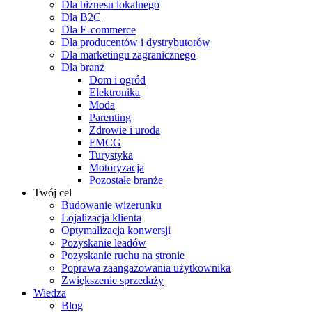
Dla biznesu lokalnego
Dla B2C
Dla E-commerce
Dla producentów i dystrybutorów
Dla marketingu zagranicznego
Dla branż
Dom i ogród
Elektronika
Moda
Parenting
Zdrowie i uroda
FMCG
Turystyka
Motoryzacja
Pozostałe branże
Twój cel
Budowanie wizerunku
Lojalizacja klienta
Optymalizacja konwersji
Pozyskanie leadów
Pozyskanie ruchu na stronie
Poprawa zaangażowania użytkownika
Zwiększenie sprzedaży
Wiedza
Blog