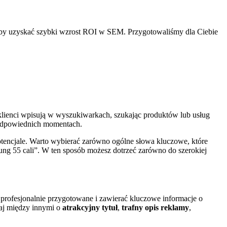
aby uzyskać szybki wzrost ROI w SEM. Przygotowaliśmy dla Ciebie
ni klienci wpisują w wyszukiwarkach, szukając produktów lub usług
 odpowiednich momentach.
tencjale. Warto wybierać zarówno ogólne słowa kluczowe, które
sung 55 cali”. W ten sposób możesz dotrzeć zarówno do szerokiej
 profesjonalnie przygotowane i zawierać kluczowe informacje o
aj między innymi o
atrakcyjny tytuł
,
trafny opis reklamy
,