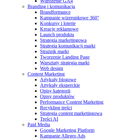
Wdrożenie GA4
Branding i komunikacja
Brandformance
Kampanie wizerunkowe 360°
Konkursy i loterie
Kreacje reklamowe
Launch produktu
Strategia marketingowa
Strategia komunikacji marki
Strażnik marki
Tworzenie Landing Page
Warsztaty strategia marki
Web design
Content Marketing
Artykuły blogowe
Artykuły eksperckie
Opisy kategorii
Opisy produktów
Performance Content Marketing
Recykling treści
Strategia content marketingowa
Treści AI
Paid Media
Google Marketing Platform
Kampanie Allegro Ads