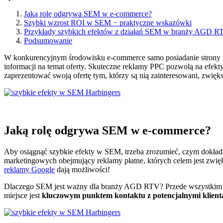
Jaką rolę odgrywa SEM w e-commerce?
Szybki wzrost ROI w SEM − praktyczne wskazówki
Przykłady szybkich efektów z działań SEM w branży AGD 
Podsumowanie
W konkurencyjnym środowisku e-commerce samo posiadanie strony int
informacji na temat oferty. Skuteczne reklamy PPC pozwolą na efe
zaprezentować swoją ofertę tym, którzy są nią zainteresowani, zwię
Jaką rolę odgrywa SEM w e-commerce?
Aby osiągnąć szybkie efekty w SEM, trzeba zrozumieć, czym dokładni
marketingowych obejmujący reklamy płatne, których celem jest zwię
reklamy Google
dają możliwości!
Dlaczego SEM jest ważny dla branży AGD RTV? Przede wszystkim 
miejsce jest
kluczowym punktem kontaktu z potencjalnymi klient