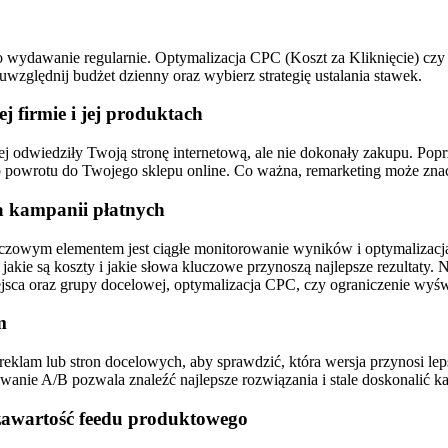
o wydawanie regularnie. Optymalizacja CPC (Koszt za Kliknięcie) cz
względnij budżet dzienny oraz wybierz strategię ustalania stawek.
 firmie i jej produktach
niej odwiedziły Twoją stronę internetową, ale nie dokonały zakupu. P
do powrotu do Twojego sklepu online. Co ważna, remarketing może zna
a kampanii płatnych
czowym elementem jest ciągłe monitorowanie wyników i optymalizacja
 jakie są koszty i jakie słowa kluczowe przynoszą najlepsze rezultaty
miejsca oraz grupy docelowej, optymalizacja CPC, czy ograniczenie wyś
m
lam lub stron docelowych, aby sprawdzić, która wersja przynosi lep
wanie A/B pozwala znaleźć najlepsze rozwiązania i stale doskonalić k
zawartość feedu produktowego