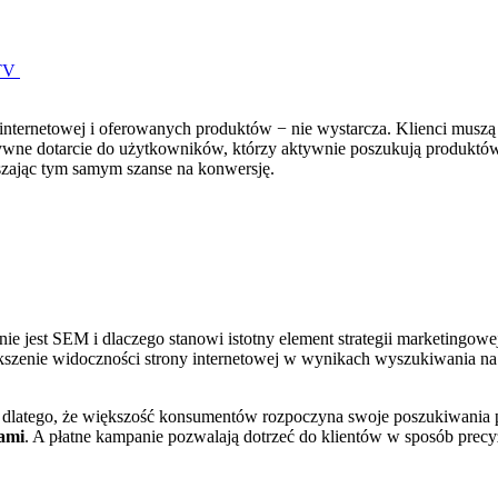
RTV
ernetowej i oferowanych produktów − nie wystarcza. Klienci muszą do
ktywne dotarcie do użytkowników, którzy aktywnie poszukują produk
kszając tym samym szanse na konwersję.
e jest SEM i dlaczego stanowi istotny element strategii marketingowe
kszenie widoczności strony internetowej w wynikach wyszukiwania na 
dlatego, że większość konsumentów rozpoczyna swoje poszukiwania
ami
. A płatne kampanie pozwalają dotrzeć do klientów w sposób precy