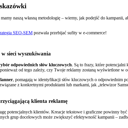
wskazówki
i mamy naszą własną metodologię – wiemy, jak podejść do kampanii, 
strategia SEO-SEM
pozwala przebijać sufity w e-commerce!
 w sieci wyszukiwania
ybór odpowiednich słów kluczowych
. Są to frazy, które potencjal
ponieważ od tego zależy, czy Twoje reklamy zostaną wyświetlone w
lanner
, pomagają w identyfikacji słów kluczowych o odpowiednim po
 − związane z konkretnymi produktami lub markami, jak „telewizor Sam
rzyciągającą klienta reklamę
wagę potencjalnych klientów. Kreacje tekstowe i graficzne powinny być
etnych grup docelowych może zwiększyć efektywność kampanii – zadb