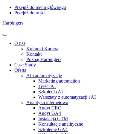
Przejdź do menu głównego
Przejdź do treści
Harbingers
Menu
O nas
Kultura i Kariera
Kontakt
Poznaj Harbingers
Case Study
Oferta
AI i automatyzacje
Marketing automation
Treści AI
Szkolenia AI
Warsztaty z automatyzacji i AI
Analityka internetowa
Audyt CRO
Audyt GA4
Instalacja GTM
Konsultacje analityczne
Szkolenie GA4