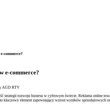
w e-commerce?
M w e-commerce?
ęść strategii rozwoju biznesu w cyfrowym świecie. Reklama online to
M to kluczowy element zapewniający wzrost wyników sprzedażowych or