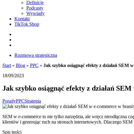
Definicje
Podcasty
Wywiady
Kontakt
TikTok Shop
Facebook
Instagram
LinkedIn
Rozmowa strategiczna
Start
»
Blog
»
PPC
»
Jak szybko osiągnąć efekty z działań SEM 
18/09/2023
Jak szybko osiągnąć efekty z działań SE
Porady
PPC
Strategia
SEM w e-commerce to nie tylko narzędzia, ale wręcz nieodłączna cz
klientów i generując ruch na stronach internetowych. Dlaczego SE
Spis treści