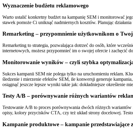
Wyznaczenie budżetu reklamowego
Warto ustalić konkretny budżet na kampanię SEM i monitorować jeg
stawek pomoże Ci uniknąć nadmiernych kosztów. Planując działania u
Remarketing – przypomnienie użytkownikom o Twojej
Remarketing to strategia, pozwalająca dotrzeć do osób, które wcześ
internetowych, możesz przypomnieć im o swojej ofercie i zachęcić 
Monitorowanie wyników – czyli szybka optymalizacj
Sukces kampanii SEM nie polega tylko na uruchomieniu reklam. Klu
śledzenie i mierzenie efektów SEM, ile konwersji generuje kampania,
osiągnąć jeszcze lepsze wyniki takie jak: dokładniejsze określenie 
Testy A/B – porównywanie różnych wariantów rekla
Testowanie A/B to proces porównywania dwóch różnych wariantów rek
opisy, kolory przycisków CTA, czy też układ strony docelowej. Testo
Kampanie produktowe – kampanie przedstawiające 