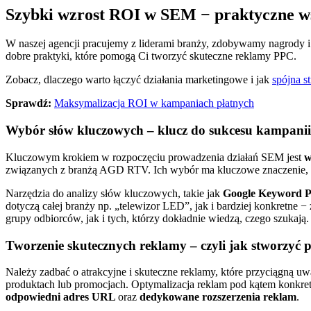
Szybki wzrost ROI w SEM − praktyczne 
W naszej agencji pracujemy z liderami branży, zdobywamy nagrody 
dobre praktyki, które pomogą Ci tworzyć skuteczne reklamy PPC.
Zobacz, dlaczego warto łączyć działania marketingowe i jak
spójna 
Sprawdź:
Maksymalizacja ROI w kampaniach płatnych
Wybór słów kluczowych – klucz do sukcesu kampanii
Kluczowym krokiem w rozpoczęciu prowadzenia działań SEM jest
w
związanych z branżą AGD RTV. Ich wybór ma kluczowe znaczenie, 
Narzędzia do analizy słów kluczowych, takie jak
Google Keyword P
dotyczą całej branży np. „telewizor LED”, jak i bardziej konkretne
grupy odbiorców, jak i tych, którzy dokładnie wiedzą, czego szukają.
Tworzenie skutecznych reklamy – czyli jak stworzyć p
Należy zadbać o atrakcyjne i skuteczne reklamy, które przyciągną u
produktach lub promocjach. Optymalizacja reklam pod kątem konkr
odpowiedni adres URL
oraz
dedykowane rozszerzenia reklam
.