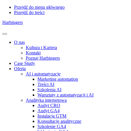
Przejdź do menu głównego
Przejdź do treści
Harbingers
Menu
O nas
Kultura i Kariera
Kontakt
Poznaj Harbingers
Case Study
Oferta
AI i automatyzacje
Marketing automation
Treści AI
Szkolenia AI
Warsztaty z automatyzacji i AI
Analityka internetowa
Audyt CRO
Audyt GA4
Instalacja GTM
Konsultacje analityczne
Szkolenie GA4