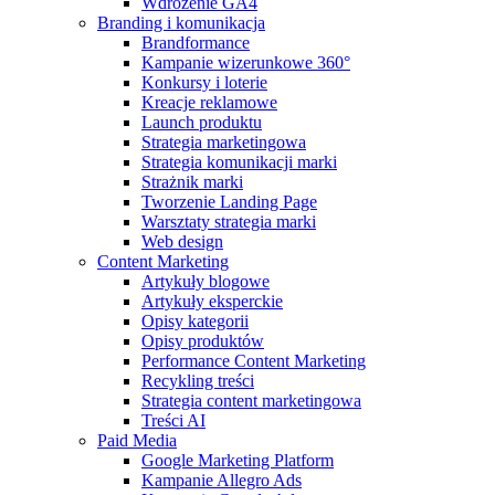
Wdrożenie GA4
Branding i komunikacja
Brandformance
Kampanie wizerunkowe 360°
Konkursy i loterie
Kreacje reklamowe
Launch produktu
Strategia marketingowa
Strategia komunikacji marki
Strażnik marki
Tworzenie Landing Page
Warsztaty strategia marki
Web design
Content Marketing
Artykuły blogowe
Artykuły eksperckie
Opisy kategorii
Opisy produktów
Performance Content Marketing
Recykling treści
Strategia content marketingowa
Treści AI
Paid Media
Google Marketing Platform
Kampanie Allegro Ads