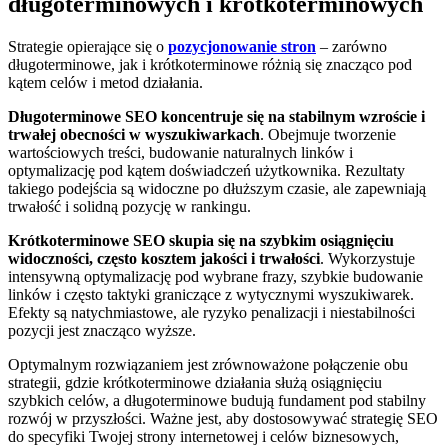
długoterminowych i krótkoterminowych
Strategie opierające się o
pozycjonowanie stron
– zarówno
długoterminowe, jak i krótkoterminowe różnią się znacząco pod
kątem celów i metod działania.
Długoterminowe SEO koncentruje się na stabilnym wzroście i
trwałej obecności w wyszukiwarkach
. Obejmuje tworzenie
wartościowych treści, budowanie naturalnych linków i
optymalizację pod kątem doświadczeń użytkownika. Rezultaty
takiego podejścia są widoczne po dłuższym czasie, ale zapewniają
trwałość i solidną pozycję w rankingu.
Krótkoterminowe SEO skupia się na szybkim osiągnięciu
widoczności, często kosztem jakości i trwałości
. Wykorzystuje
intensywną optymalizację pod wybrane frazy, szybkie budowanie
linków i często taktyki graniczące z wytycznymi wyszukiwarek.
Efekty są natychmiastowe, ale ryzyko penalizacji i niestabilności
pozycji jest znacząco wyższe.
Optymalnym rozwiązaniem jest zrównoważone połączenie obu
strategii, gdzie krótkoterminowe działania służą osiągnięciu
szybkich celów, a długoterminowe budują fundament pod stabilny
rozwój w przyszłości. Ważne jest, aby dostosowywać strategię SEO
do specyfiki Twojej strony internetowej i celów biznesowych,