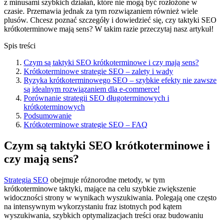
z minusami szybkich działań, które nie mogą być rozłożone w
czasie. Przemawia jednak za tym rozwiązaniem również wiele
plusów. Chcesz poznać szczegóły i dowiedzieć się, czy taktyki SEO
krótkoterminowe mają sens? W takim razie przeczytaj nasz artykuł!
Spis treści
Czym są taktyki SEO krótkoterminowe i czy mają sens?
Krótkoterminowe strategie SEO – zalety i wady
Ryzyka krótkoterminowego SEO – szybkie efekty nie zawsze
są idealnym rozwiązaniem dla e-commerce!
Porównanie strategii SEO długoterminowych i
krótkoterminowych
Podsumowanie
Krótkoterminowe strategie SEO – FAQ
Czym są taktyki SEO krótkoterminowe i
czy mają sens?
Strategia SEO
obejmuje różnorodne metody, w tym
krótkoterminowe taktyki, mające na celu szybkie zwiększenie
widoczności strony w wynikach wyszukiwania. Polegają one często
na intensywnym wykorzystaniu fraz istotnych pod kątem
wyszukiwania, szybkich optymalizacjach treści oraz budowaniu