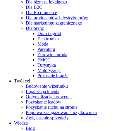
Dla biznesu lokalnego
Dla B2C
Dla E-commerce
Dla producentów i dystrybutorów
Dla marketingu zagranicznego
Dla branż
Dom i ogród
Elektronika
Moda
Parenting
Zdrowie i uroda
FMCG
Turystyka
Motoryzacja
Pozostałe branże
Twój cel
Budowanie wizerunku
Lojalizacja klienta
Optymalizacja konwersji
Pozyskanie leadów
Pozyskanie ruchu na stronie
Poprawa zaangażowania użytkownika
Zwiększenie sprzedaży
Wiedza
Blog