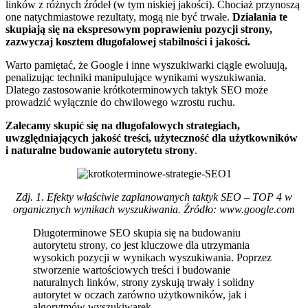
linków z różnych źródeł (w tym niskiej jakości). Chociaż przynoszą
one natychmiastowe rezultaty, mogą nie być trwałe.
Działania te
skupiają się na ekspresowym poprawieniu pozycji strony,
zazwyczaj kosztem długofalowej stabilności i jakości.
Warto pamiętać, że Google i inne wyszukiwarki ciągle ewoluują,
penalizując techniki manipulujące wynikami wyszukiwania.
Dlatego zastosowanie krótkoterminowych taktyk SEO może
prowadzić wyłącznie do chwilowego wzrostu ruchu.
Zalecamy skupić się na długofalowych strategiach,
uwzględniających jakość treści, użyteczność dla użytkowników
i naturalne budowanie autorytetu strony
.
Zdj. 1. Efekty właściwie zaplanowanych taktyk SEO – TOP 4 w
organicznych wynikach wyszukiwania. Źródło: www.google.com
Długoterminowe SEO skupia się na budowaniu
autorytetu strony, co jest kluczowe dla utrzymania
wysokich pozycji w wynikach wyszukiwania. Poprzez
stworzenie wartościowych treści i budowanie
naturalnych linków, strony zyskują trwały i solidny
autorytet w oczach zarówno użytkowników, jak i
algorytmów wyszukiwarek.