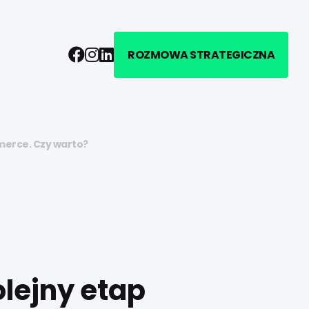
Facebook
Instagram
LinkedIn
ROZMOWA STRATEGICZNA
merce. Czy warto?
olejny etap