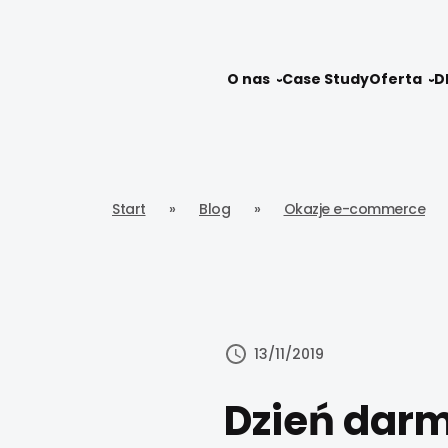
O nas
Case Study
Oferta
D
Start
»
Blog
»
Okazje e-commerce
13/11/2019
Dzień darm