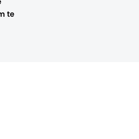
e
m te