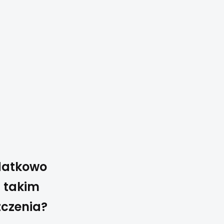
odatkowo
 takim
zczenia?