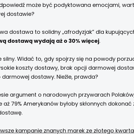
e odpowiedź może być podyktowana emocjami, warto
ej dostawie?
a dostawa to solidny „afrodyzjak” dla kupującyc
wą dostawą wydają aż o 30% więcej
.
e silny. Widać to, gdy spojrzy się na powody porzu
sokie koszty dostawy, brak opcji darmowej dostaw
do darmowej dostawy. Nieźle, prawda?
iesie argument o narodowych przywarach Polaków
 że aż 79% Amerykanów byłoby skłonnych dokonać 
dostawę.
awsze kampanie znanych marek ze złotego kwar