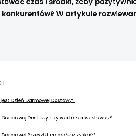
tować czas i środki, żeby pozytywni
le konkurentów? W artykule rozwiewa
CI
y jest Dzień Darmowej Dostawy?
ń Darmowej Dostawy: czy warto zainwestować?
 Darmowej Przesyłki: co możesz zyskać?