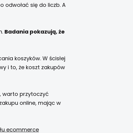
 odwołać się do liczb. A
h.
Badania pokazują, że
cania koszyków. W ścisłej
y i to, że koszt zakupów
, warto przytoczyć
zakupu online, mając w
tału ecommerce