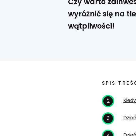
Czy warto zainwes
wyróżnić się na t
wątpliwości!
SPIS TREŚ
Kied
Dzie
Dzień