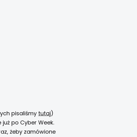
rych pisaliśmy
tutaj
)
 już po Cyber Week.
 raz, żeby zamówione