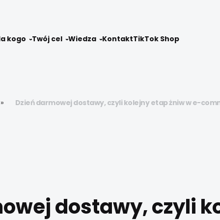
la kogo
Twój cel
Wiedza
Kontakt
TikTok Shop
»
Dzień darmowej dostawy, czyli kolejny etap żniw w e-com
owej dostawy, czyli k