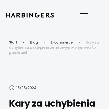
Start
»
Blog
»
E-commerce
»
Kary za
uchybienia w sklepie internetowym − o tym warto
pamiętać!
15/05/2024
Kary za uchybienia